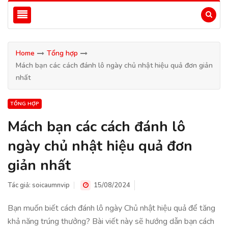
Home
Tổng hợp
Mách bạn các cách đánh lô ngày chủ nhật hiệu quả đơn giản
nhất
TỔNG HỢP
Mách bạn các cách đánh lô
ngày chủ nhật hiệu quả đơn
giản nhất
Tác giả:
soicaumnvip
15/08/2024
Bạn muốn biết cách đánh lô ngày Chủ nhật hiệu quả để tăng
khả năng trúng thưởng? Bài viết này sẽ hướng dẫn bạn cách