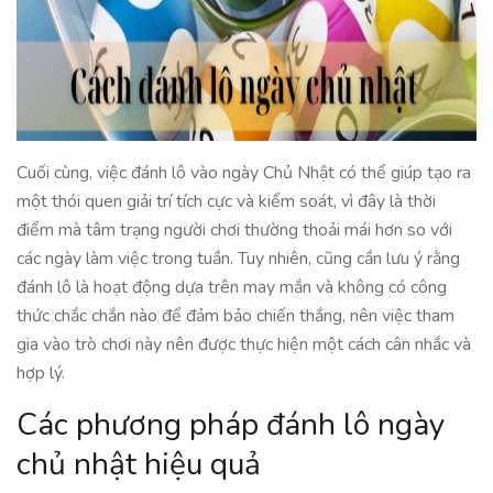
Cuối cùng, việc đánh lô vào ngày Chủ Nhật có thể giúp tạo ra
một thói quen giải trí tích cực và kiểm soát, vì đây là thời
điểm mà tâm trạng người chơi thường thoải mái hơn so với
các ngày làm việc trong tuần. Tuy nhiên, cũng cần lưu ý rằng
đánh lô là hoạt động dựa trên may mắn và không có công
thức chắc chắn nào để đảm bảo chiến thắng, nên việc tham
gia vào trò chơi này nên được thực hiện một cách cân nhắc và
hợp lý.
Các phương pháp đánh lô ngày
chủ nhật hiệu quả