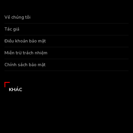
Về chúng tôi
Tác giả
Điều khoản bảo mật
Miễn trừ trách nhiệm
Chính sách bảo mật
KHÁC
Nhà tài trợ:
F168
-
Nhà cái 8xx
-
https://shbetvy.com/
-
https://f168.garden/