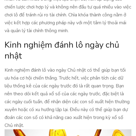
chiến lược chơi hợp lý và không nên đầu tư quá nhiều vào việc
chơi lô để tránh rủi ro tài chính. Chìa khóa thành công nằm ở
việc kết hợp các phương pháp này với một tâm lý thoải mái
và quản lý tài chính thông minh.
Kinh nghiệm đánh lô ngày chủ
nhật
Kinh nghiệm đánh lô vào ngày Chủ nhật có thể giúp bạn tối
ưu hóa cơ hội chiến thắng. Trước hết, việc phân tích các dữ
liệu thống kê của các ngày trước đó là rất quan trọng. Bạn
nên theo dõi kết quả xổ số của các ngày trước, đặc biệt là
các ngày cuối tuần, để nhận diện các con số xuất hiện thường
xuyên hoặc có xu hướng lặp lại. Điều này có thể giúp bạn dự
đoán các con số có khả năng cao xuất hiện trong kỳ xổ số
Chủ nhật.