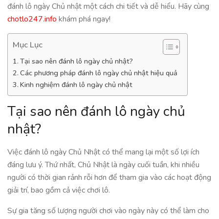
đánh lô ngày Chủ nhật một cách chi tiết và dễ hiểu. Hãy cùng
chotlo247.info
khám phá ngay!
Mục Lục
Tại sao nên đánh lô ngày chủ nhật?
Các phương pháp đánh lô ngày chủ nhật hiệu quả
Kinh nghiệm đánh lô ngày chủ nhật
Tại sao nên đánh lô ngày chủ
nhật?
Việc đánh lô ngày Chủ Nhật có thể mang lại một số lợi ích
đáng lưu ý. Thứ nhất, Chủ Nhật là ngày cuối tuần, khi nhiều
người có thời gian rảnh rỗi hơn để tham gia vào các hoạt động
giải trí, bao gồm cả việc chơi lô.
Sự gia tăng số lượng người chơi vào ngày này có thể làm cho