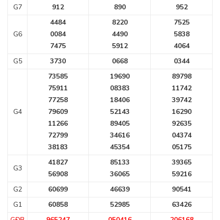
G7
912
890
952
4484
8220
7525
G6
0084
4490
5838
7475
5912
4064
G5
3730
0668
0344
73585
19690
89798
75911
08383
11742
77258
18406
39742
G4
79609
52143
16290
11266
89405
92635
72799
34616
04374
38183
45354
05175
41827
85133
39365
G3
56908
36065
59216
G2
60699
46639
90541
G1
60858
52985
63426
GĐB
965247
050416
206168