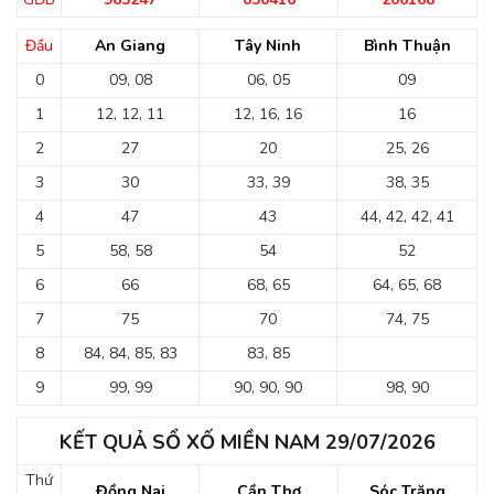
Đầu
An Giang
Tây Ninh
Bình Thuận
0
09, 08
06, 05
09
1
12, 12, 11
12, 16, 16
16
2
27
20
25, 26
3
30
33, 39
38, 35
4
47
43
44, 42, 42, 41
5
58, 58
54
52
6
66
68, 65
64, 65, 68
7
75
70
74, 75
8
84, 84, 85, 83
83, 85
9
99, 99
90, 90, 90
98, 90
KẾT QUẢ SỔ XỐ MIỀN NAM 29/07/2026
Thứ
Đồng Nai
Cần Thơ
Sóc Trăng