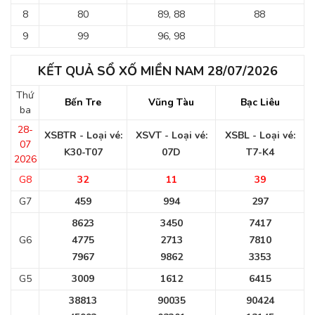
8
80
89, 88
88
9
99
96, 98
KẾT QUẢ SỔ XỐ MIỀN NAM 28/07/2026
Thứ
Bến Tre
Vũng Tàu
Bạc Liêu
ba
28-
XSBTR - Loại vé:
XSVT - Loại vé:
XSBL - Loại vé:
07
K30-T07
07D
T7-K4
2026
G8
32
11
39
G7
459
994
297
8623
3450
7417
G6
4775
2713
7810
7967
9862
3353
G5
3009
1612
6415
38813
90035
90424