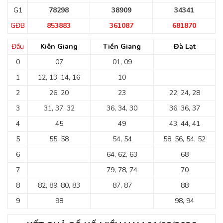
G1
78298
38909
34341
GĐB
853883
361087
681870
Đầu
Kiên Giang
Tiền Giang
Đà Lạt
0
07
01, 09
1
12, 13, 14, 16
10
2
26, 20
23
22, 24, 28
3
31, 37, 32
36, 34, 30
36, 36, 37
4
45
49
43, 44, 41
5
55, 58
54, 54
58, 56, 54, 52
6
64, 62, 63
68
7
79, 78, 74
70
8
82, 89, 80, 83
87, 87
88
9
98
98, 94