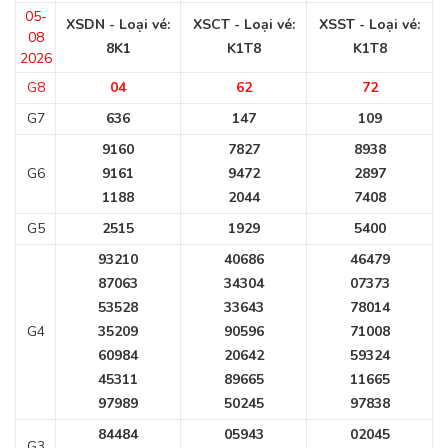
05-
XSDN - Loại vé:
XSCT - Loại vé:
XSST - Loại vé:
08
8K1
K1T8
K1T8
2026
G8
04
62
72
G7
636
147
109
9160
7827
8938
G6
9161
9472
2897
1188
2044
7408
G5
2515
1929
5400
93210
40686
46479
87063
34304
07373
53528
33643
78014
G4
35209
90596
71008
60984
20642
59324
45311
89665
11665
97989
50245
97838
84484
05943
02045
G3