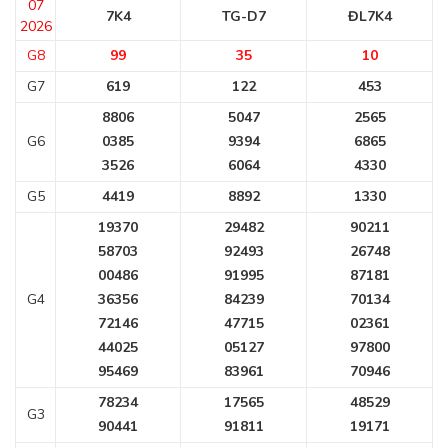
07
7K4
TG-D7
ĐL7K4
2026
G8
99
35
10
G7
619
122
453
8806
5047
2565
G6
0385
9394
6865
3526
6064
4330
G5
4419
8892
1330
19370
29482
90211
58703
92493
26748
00486
91995
87181
G4
36356
84239
70134
72146
47715
02361
44025
05127
97800
95469
83961
70946
78234
17565
48529
G3
90441
91811
19171