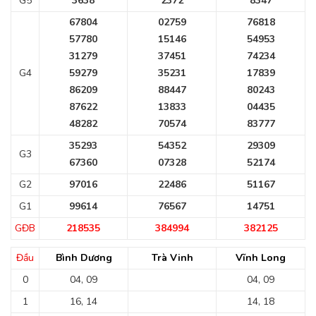
G5
3638
2372
8347
67804
02759
76818
57780
15146
54953
31279
37451
74234
G4
59279
35231
17839
86209
88447
80243
87622
13833
04435
48282
70574
83777
35293
54352
29309
G3
67360
07328
52174
G2
97016
22486
51167
G1
99614
76567
14751
GĐB
218535
384994
382125
Đầu
Bình Dương
Trà Vinh
Vĩnh Long
0
04, 09
04, 09
1
16, 14
14, 18