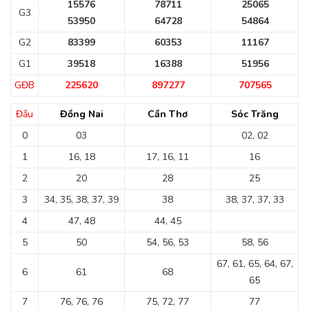
15576
78711
25065
G3
53950
64728
54864
G2
83399
60353
11167
G1
39518
16388
51956
GĐB
225620
897277
707565
Đầu
Đồng Nai
Cần Thơ
Sóc Trăng
0
03
02, 02
1
16, 18
17, 16, 11
16
2
20
28
25
3
34, 35, 38, 37, 39
38
38, 37, 37, 33
4
47, 48
44, 45
5
50
54, 56, 53
58, 56
67, 61, 65, 64, 67,
6
61
68
65
7
76, 76, 76
75, 72, 77
77