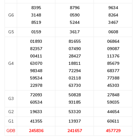
8395
8796
9634
G6
3148
0590
8264
8519
5244
3467
G5
0159
3617
0608
01893
81655
06864
82357
07490
09087
00411
28427
11376
G4
63070
18811
85679
98348
72294
68377
59534
02118
77388
22978
63730
45303
72093
50828
27848
G3
60534
93185
59035
G2
19633
53320
44654
G1
41355
13937
60611
GĐB
245836
241657
457729