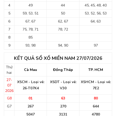
4
49
44
45, 45, 48, 40
5
59, 53, 51
50
53, 52, 56, 53
6
67, 67
62, 67
64, 63
7
75, 78, 71
78, 72
8
85
9
93, 98
94, 90
97
KẾT QUẢ SỔ XỐ MIỀN NAM 27/07/2026
Thứ
Cà Mau
Đồng Tháp
TP. HCM
hai
27-
XSCM - Loại vé:
XSDT - Loại vé:
XSHCM - Loại vé:
07
26-T07K4
V30
7E2
2026
G8
01
63
80
G7
267
270
644
5047
3131
4780