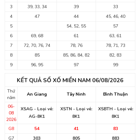
3
39, 33, 34
39
33
4
47
44
45, 46, 40
5
54, 52, 55
57
6
69, 68
61
63, 61
7
72, 70, 76, 74
78, 76
78, 71, 73
8
85
85, 86, 84, 82
82, 83
9
96, 95
97
99
KẾT QUẢ SỔ XỐ MIỀN NAM 06/08/2026
Thứ
An Giang
Tây Ninh
Bình Thuận
năm
06-
XSAG - Loại vé:
XSTN - Loại vé:
XSBTH - Loại vé:
08
AG-8K1
8K1
8K1
2026
G8
54
41
83
G7
303
805
883