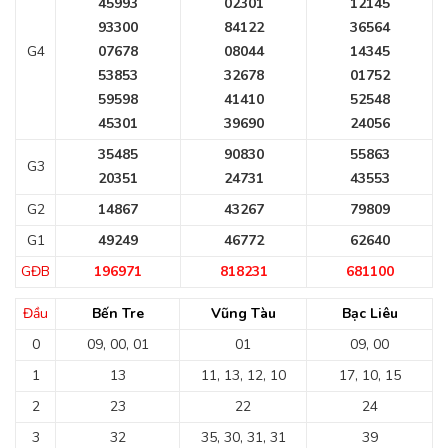
45993
02301
12145
93300
84122
36564
G4
07678
08044
14345
53853
32678
01752
59598
41410
52548
45301
39690
24056
35485
90830
55863
G3
20351
24731
43553
G2
14867
43267
79809
G1
49249
46772
62640
GĐB
196971
818231
681100
Đầu
Bến Tre
Vũng Tàu
Bạc Liêu
0
09, 00, 01
01
09, 00
1
13
11, 13, 12, 10
17, 10, 15
2
23
22
24
3
32
35, 30, 31, 31
39