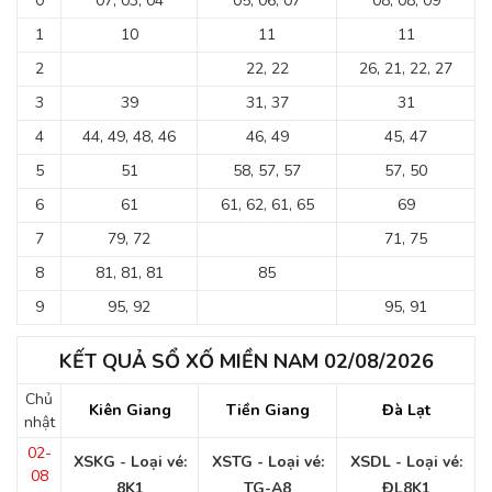
0
07, 03, 04
05, 06, 07
08, 08, 09
1
10
11
11
2
22, 22
26, 21, 22, 27
3
39
31, 37
31
4
44, 49, 48, 46
46, 49
45, 47
5
51
58, 57, 57
57, 50
6
61
61, 62, 61, 65
69
7
79, 72
71, 75
8
81, 81, 81
85
9
95, 92
95, 91
KẾT QUẢ SỔ XỐ MIỀN NAM 02/08/2026
Chủ
Kiên Giang
Tiền Giang
Đà Lạt
nhật
02-
XSKG - Loại vé:
XSTG - Loại vé:
XSDL - Loại vé:
08
8K1
TG-A8
ĐL8K1