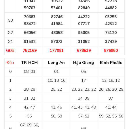
31947
30522
74386
57218
59703
53401
82849
44882
70683
82746
44222
03255
G3
98472
41984
07717
42312
G2
66056
48058
95005
74120
G1
91532
87073
31052
37429
GĐB
752169
177081
678539
876950
Đầu
TP. HCM
Long An
Hậu Giang
Bình Phước
0
08, 03
01
05
1
10, 18, 16
17
12, 18, 12
2
28, 29
25, 22
23, 22, 23, 22
20, 25, 20, 29
3
31, 32
34, 39
37
4
42, 47
41, 46
41, 43, 41, 49
41, 44
5
56
50, 58
57, 52
59, 52, 55, 50
67, 69, 66,
6
66