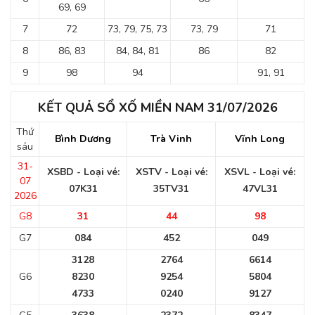
69, 69
7
72
73, 79, 75, 73
73, 79
71
8
86, 83
84, 84, 81
86
82
9
98
94
91, 91
KẾT QUẢ SỔ XỐ MIỀN NAM 31/07/2026
Thứ
Bình Dương
Trà Vinh
Vĩnh Long
sáu
31-
XSBD - Loại vé:
XSTV - Loại vé:
XSVL - Loại vé:
07
07K31
35TV31
47VL31
2026
G8
31
44
98
G7
084
452
049
3128
2764
6614
G6
8230
9254
5804
4733
0240
9127