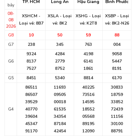
TP. HCM
Long An
Hậu Giang
Bình Phước
bảy
08-
XSHCM -
XSLA - Loại
XSHG - Loại
XSBP - Loại
08
Loại vé: 8B7
vé: 8K2
vé: K2T8
vé: 8K2-N26
2026
G8
10
50
59
88
G7
238
345
763
004
9324
4284
4198
9058
G6
8137
2779
6141
5447
7527
8752
1861
8191
G5
8451
5340
8814
6170
86511
11693
40225
30833
86507
09505
73516
18759
39529
00018
14595
33852
G4
40770
61535
18552
72439
39604
34354
05568
11156
45347
87184
89195
30100
91170
42454
12090
88791