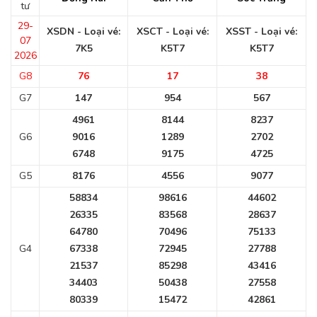
tư
29-
XSDN - Loại vé:
XSCT - Loại vé:
XSST - Loại vé:
07
7K5
K5T7
K5T7
2026
G8
76
17
38
G7
147
954
567
4961
8144
8237
G6
9016
1289
2702
6748
9175
4725
G5
8176
4556
9077
58834
98616
44602
26335
83568
28637
64780
70496
75133
G4
67338
72945
27788
21537
85298
43416
34403
50438
27558
80339
15472
42861