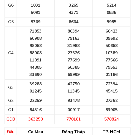
G6
1031
3269
5214
5091
4371
0535
G5
9369
8664
9985
71853
86394
66423
60908
79163
09692
98068
31988
50668
G4
88008
27526
10389
11091
77699
77566
44805
50385
79553
33690
69999
01186
39288
42750
72394
G3
01245
11345
45415
G2
22259
93478
27362
G1
84516
00917
83905
GĐB
363250
770181
578824
Đầu
Cà Mau
Đồng Tháp
TP. HCM