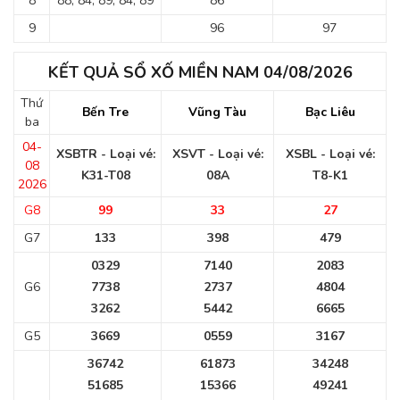
8
88, 84, 89, 84, 89
86
9
96
97
KẾT QUẢ SỔ XỐ MIỀN NAM 04/08/2026
Thứ
Bến Tre
Vũng Tàu
Bạc Liêu
ba
04-
XSBTR - Loại vé:
XSVT - Loại vé:
XSBL - Loại vé:
08
K31-T08
08A
T8-K1
2026
G8
99
33
27
G7
133
398
479
0329
7140
2083
G6
7738
2737
4804
3262
5442
6665
G5
3669
0559
3167
36742
61873
34248
51685
15366
49241