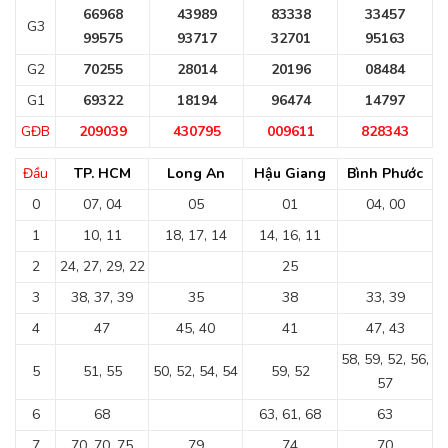
66968
43989
83338
33457
G3
99575
93717
32701
95163
G2
70255
28014
20196
08484
G1
69322
18194
96474
14797
GĐB
209039
430795
009611
828343
Đầu
TP. HCM
Long An
Hậu Giang
Bình Phước
0
07, 04
05
01
04, 00
1
10, 11
18, 17, 14
14, 16, 11
2
24, 27, 29, 22
25
3
38, 37, 39
35
38
33, 39
4
47
45, 40
41
47, 43
58, 59, 52, 56,
5
51, 55
50, 52, 54, 54
59, 52
57
6
68
63, 61, 68
63
7
70, 70, 75
79
74
70