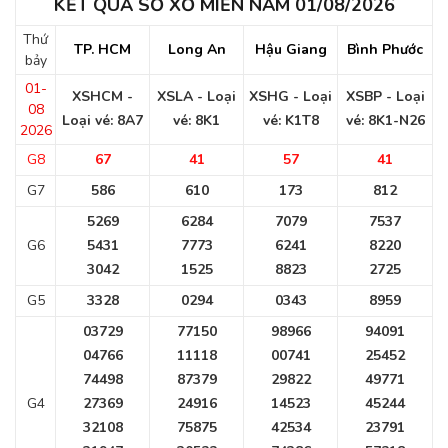
KẾT QUẢ SỔ XỐ MIỀN NAM 01/08/2026
Thứ
TP. HCM
Long An
Hậu Giang
Bình Phước
bảy
01-
XSHCM -
XSLA - Loại
XSHG - Loại
XSBP - Loại
08
Loại vé: 8A7
vé: 8K1
vé: K1T8
vé: 8K1-N26
2026
G8
67
41
57
41
G7
586
610
173
812
5269
6284
7079
7537
G6
5431
7773
6241
8220
3042
1525
8823
2725
G5
3328
0294
0343
8959
03729
77150
98966
94091
04766
11118
00741
25452
74498
87379
29822
49771
G4
27369
24916
14523
45244
32108
75875
42534
23791