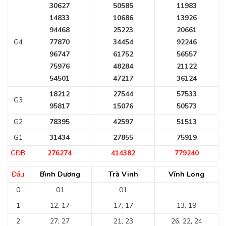
30627
50585
11983
14833
10686
13926
94468
25223
20661
G4
77870
34454
92246
96747
61752
56557
75976
48284
21122
54501
47217
36124
18212
27544
57533
G3
95817
15076
50573
G2
78395
42597
51513
G1
31434
27855
75919
GĐB
276274
414382
779240
Đầu
Bình Dương
Trà Vinh
Vĩnh Long
0
01
01
1
12, 17
17, 17
13, 19
2
27, 27
21, 23
26, 22, 24