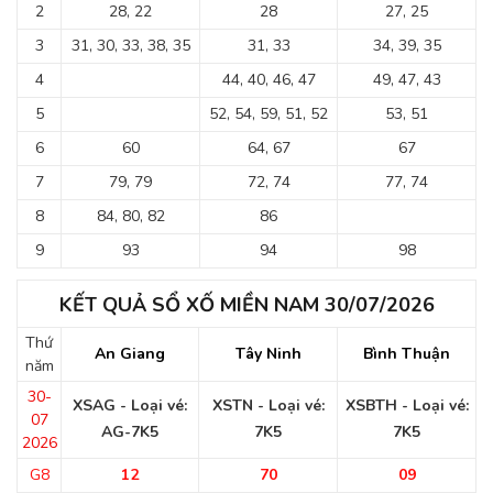
2
28, 22
28
27, 25
3
31, 30, 33, 38, 35
31, 33
34, 39, 35
4
44, 40, 46, 47
49, 47, 43
5
52, 54, 59, 51, 52
53, 51
6
60
64, 67
67
7
79, 79
72, 74
77, 74
8
84, 80, 82
86
9
93
94
98
KẾT QUẢ SỔ XỐ MIỀN NAM 30/07/2026
Thứ
An Giang
Tây Ninh
Bình Thuận
năm
30-
XSAG - Loại vé:
XSTN - Loại vé:
XSBTH - Loại vé:
07
AG-7K5
7K5
7K5
2026
G8
12
70
09