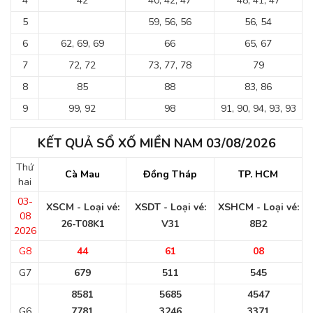
4
42
40, 42, 47
48, 41, 47
5
59, 56, 56
56, 54
6
62, 69, 69
66
65, 67
7
72, 72
73, 77, 78
79
8
85
88
83, 86
9
99, 92
98
91, 90, 94, 93, 93
KẾT QUẢ SỔ XỐ MIỀN NAM 03/08/2026
Thứ
Cà Mau
Đồng Tháp
TP. HCM
hai
03-
XSCM - Loại vé:
XSDT - Loại vé:
XSHCM - Loại vé:
08
26-T08K1
V31
8B2
2026
G8
44
61
08
G7
679
511
545
8581
5685
4547
G6
7781
3246
3371