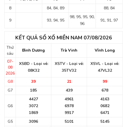
8
84, 84, 89
88, 84
98, 95, 95, 90,
9
93, 94, 95
91, 91, 97
96
KẾT QUẢ SỔ XỐ MIỀN NAM 07/08/2026
Thứ
Bình Dương
Trà Vinh
Vĩnh Long
sáu
07-
XSBD - Loại vé:
XSTV - Loại vé:
XSVL - Loại vé:
08
08K32
35TV32
47VL32
2026
G8
39
21
99
G7
185
439
678
4427
4961
4163
G6
3072
6978
0682
1869
9917
6471
G5
3096
5101
5145