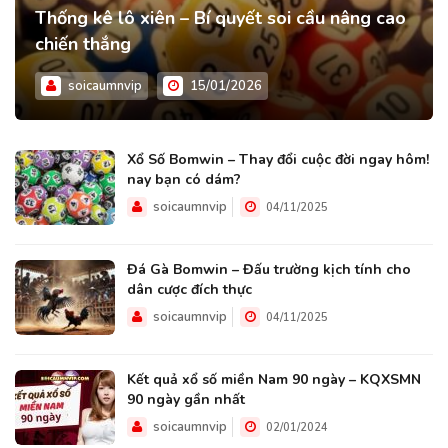
Thống kê lô xiên – Bí quyết soi cầu nâng cao
chiến thắng
soicaumnvip
15/01/2026
Xổ Số Bomwin – Thay đổi cuộc đời ngay hôm!
nay bạn có dám?
soicaumnvip
04/11/2025
Đá Gà Bomwin – Đấu trường kịch tính cho
dân cược đích thực
soicaumnvip
04/11/2025
Kết quả xổ số miền Nam 90 ngày – KQXSMN
90 ngày gần nhất
soicaumnvip
02/01/2024