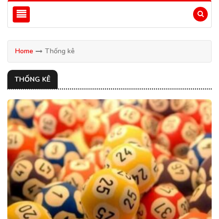
Home
Thống kê
THỐNG KÊ