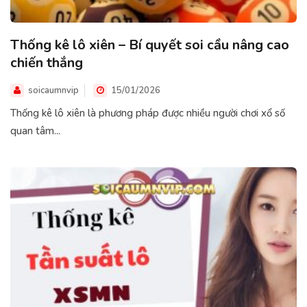
Thống kê lô xiên – Bí quyết soi cầu nâng cao
chiến thắng
soicaumnvip
15/01/2026
Thống kê lô xiên là phương pháp được nhiều người chơi xổ số
quan tâm...