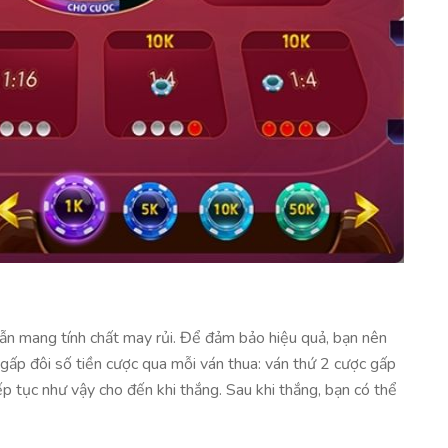
vẫn mang tính chất may rủi. Để đảm bảo hiệu quả, bạn nên
 gấp đôi số tiền cược qua mỗi ván thua: ván thứ 2 cược gấp
iếp tục như vậy cho đến khi thắng. Sau khi thắng, bạn có thể