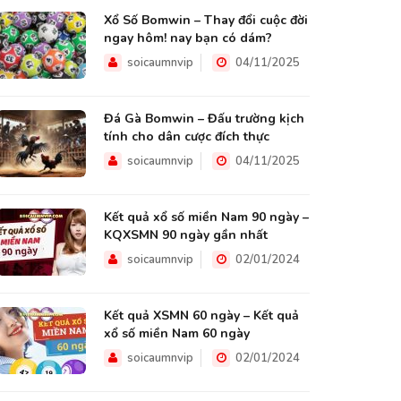
Xổ Số Bomwin – Thay đổi cuộc đời
ngay hôm! nay bạn có dám?
soicaumnvip
04/11/2025
Đá Gà Bomwin – Đấu trường kịch
tính cho dân cược đích thực
soicaumnvip
04/11/2025
Kết quả xổ số miền Nam 90 ngày –
KQXSMN 90 ngày gần nhất
soicaumnvip
02/01/2024
Kết quả XSMN 60 ngày – Kết quả
xổ số miền Nam 60 ngày
soicaumnvip
02/01/2024