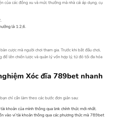
iện của các đồng xu và mức thưởng mà nhà cái áp dụng, cụ
.
hưởng là 1:2,6.
 bàn cược mà người chơi tham gia. Trước khi bắt đầu chơi,
g để lên chiến lược và quản lý vốn hợp lý, từ đó tối đa hóa
 nghiệm Xóc đĩa 789bet nhanh
 bạn chỉ cần làm theo các bước đơn giản sau:
 tài khoản của mình thông qua link chính thức mới nhất.
tiền vào ví tài khoản thông qua các phương thức mà 789bet