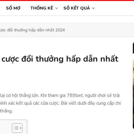
SỔ MƠ
THỐNG KÊ
SỔ KẾT QUẢ
ược đổi thưởng hấp dẫn nhất 2024
 cược đổi thưởng hấp dẫn nhất
lại cơ hội thắng lớn. Khi tham gia 789bet, người chơi sẽ trải
ính xác kết quả các cửa cược. Bài viết dưới đây cung cấp chi
 thắng.