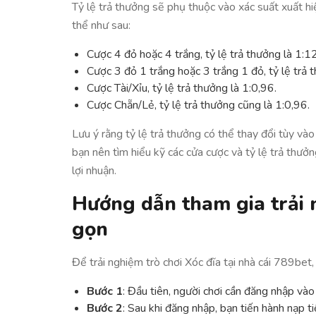
Tỷ lệ trả thưởng sẽ phụ thuộc vào xác suất xuất h
thể như sau:
Cược 4 đỏ hoặc 4 trắng, tỷ lệ trả thưởng là 1:12
Cược 3 đỏ 1 trắng hoặc 3 trắng 1 đỏ, tỷ lệ trả t
Cược Tài/Xỉu, tỷ lệ trả thưởng là 1:0,96.
Cược Chẵn/Lẻ, tỷ lệ trả thưởng cũng là 1:0,96.
Lưu ý rằng tỷ lệ trả thưởng có thể thay đổi tùy vào
bạn nên tìm hiểu kỹ các cửa cược và tỷ lệ trả thưởn
lợi nhuận.
Hướng dẫn tham gia trải
gọn
Để trải nghiệm trò chơi Xóc đĩa tại nhà cái 789bet,
Bước 1
: Đầu tiên, người chơi cần đăng nhập vào
Bước 2
: Sau khi đăng nhập, bạn tiến hành nạp 