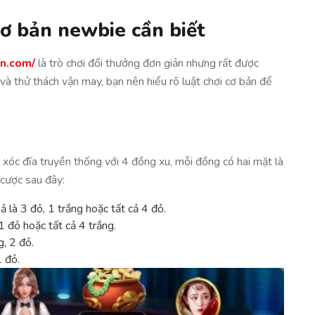
cơ bản newbie cần biết
n.com/
là trò chơi đổi thưởng đơn giản nhưng rất được
 và thử thách vận may, bạn nên hiểu rõ luật chơi cơ bản để
xóc đĩa truyền thống với 4 đồng xu, mỗi đồng có hai mặt là
 cược sau đây:
ả là 3 đỏ, 1 trắng hoặc tất cả 4 đỏ.
1 đỏ hoặc tất cả 4 trắng.
g, 2 đỏ.
1 đỏ.