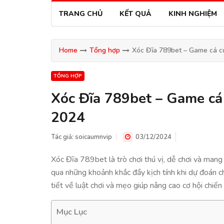
TRANG CHỦ
KẾT QUẢ
KINH NGHIỆM
Home
Tổng hợp
Xóc Đĩa 789bet – Game cá c
TỔNG HỢP
Xóc Đĩa 789bet – Game cá
2024
Tác giả:
soicaumnvip
03/12/2024
Xóc Đĩa 789bet là trò chơi thú vị, dễ chơi và mang 
qua những khoảnh khắc đầy kịch tính khi dự đoán ch
tiết về luật chơi và mẹo giúp nâng cao cơ hội chiến
Mục Lục