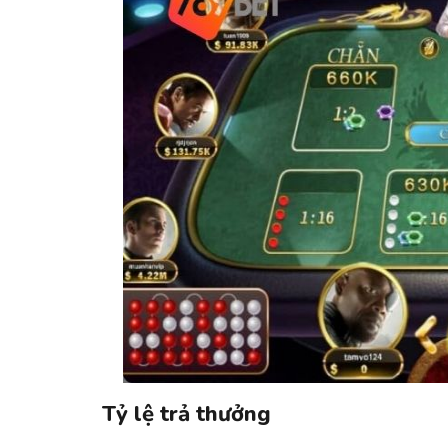
Tỷ lệ trả thưởng