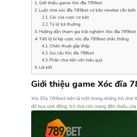
Giới thiệu game Xóc đĩa 789bet
Luật chơi xóc đĩa 789bet cơ bản newbie cần biết
Các cửa cược cơ bản
Tỷ lệ trả thưởng
Hướng dẫn tham gia trải nghiệm Xóc đĩa 789bet
Tiết lộ bí kíp cược xóc đĩa 789bet chắc thắng
Chiến thuật gấp thếp
Soi cầu Xóc đĩa 789bet
Phân chia tiền vốn hiệu quả
Lời kết
Giới thiệu game Xóc đĩa 
Xóc Đĩa 789bet hiện là một trong những trò chơi t
đồ họa sinh động, trò chơi còn mang đến nhiều cửa 