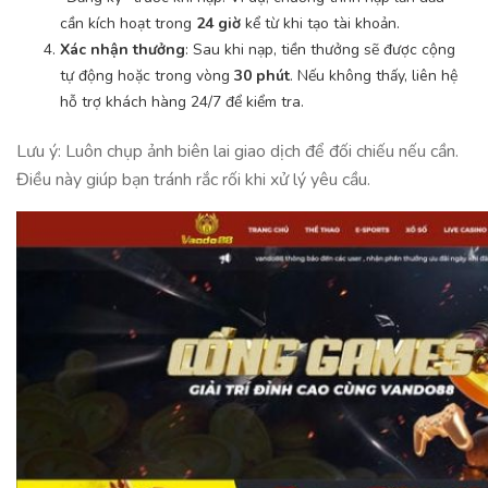
cần kích hoạt trong
24 giờ
kể từ khi tạo tài khoản.
Xác nhận thưởng
: Sau khi nạp, tiền thưởng sẽ được cộng
tự động hoặc trong vòng
30 phút
. Nếu không thấy, liên hệ
hỗ trợ khách hàng 24/7 để kiểm tra.
Lưu ý: Luôn chụp ảnh biên lai giao dịch để đối chiếu nếu cần.
Điều này giúp bạn tránh rắc rối khi xử lý yêu cầu.