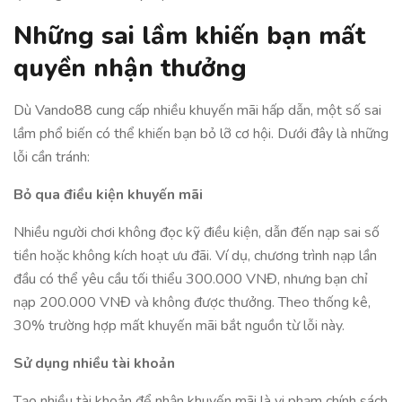
Những sai lầm khiến bạn mất
quyền nhận thưởng
Dù Vando88 cung cấp nhiều khuyến mãi hấp dẫn, một số sai
lầm phổ biến có thể khiến bạn bỏ lỡ cơ hội. Dưới đây là những
lỗi cần tránh:
Bỏ qua điều kiện khuyến mãi
Nhiều người chơi không đọc kỹ điều kiện, dẫn đến nạp sai số
tiền hoặc không kích hoạt ưu đãi. Ví dụ, chương trình nạp lần
đầu có thể yêu cầu tối thiểu 300.000 VNĐ, nhưng bạn chỉ
nạp 200.000 VNĐ và không được thưởng. Theo thống kê,
30% trường hợp mất khuyến mãi bắt nguồn từ lỗi này.
Sử dụng nhiều tài khoản
Tạo nhiều tài khoản để nhận khuyến mãi là vi phạm chính sách