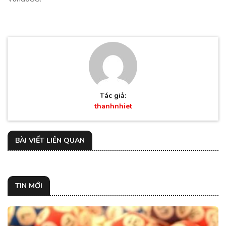
Tác giả:
thanhnhiet
BÀI VIẾT LIÊN QUAN
TIN MỚI