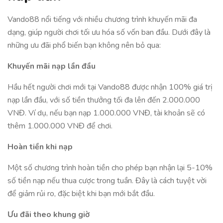
Vando88 nổi tiếng với nhiều chương trình khuyến mãi đa
dạng, giúp người chơi tối ưu hóa số vốn ban đầu. Dưới đây là
những ưu đãi phổ biến bạn không nên bỏ qua:
Khuyến mãi nạp lần đầu
Hầu hết người chơi mới tại Vando88 được nhận 100% giá trị
nạp lần đầu, với số tiền thưởng tối đa lên đến 2.000.000
VNĐ. Ví dụ, nếu bạn nạp 1.000.000 VNĐ, tài khoản sẽ có
thêm 1.000.000 VNĐ để chơi.
Hoàn tiền khi nạp
Một số chương trình hoàn tiền cho phép bạn nhận lại 5-10%
số tiền nạp nếu thua cược trong tuần. Đây là cách tuyệt vời
để giảm rủi ro, đặc biệt khi bạn mới bắt đầu.
Ưu đãi theo khung giờ