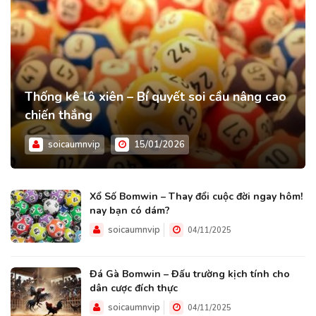
Thống kê lô xiên – Bí quyết soi cầu nâng cao
chiến thắng
soicaumnvip
15/01/2026
Xổ Số Bomwin – Thay đổi cuộc đời ngay hôm!
nay bạn có dám?
soicaumnvip
04/11/2025
Đá Gà Bomwin – Đấu trường kịch tính cho
dân cược đích thực
soicaumnvip
04/11/2025