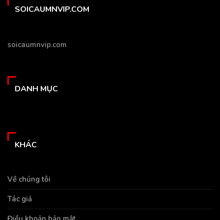
SOICAUMNVIP.COM
soicaumnvip.com
DANH MỤC
KHÁC
Về chúng tôi
Tác giả
Điều khoản bảo mật