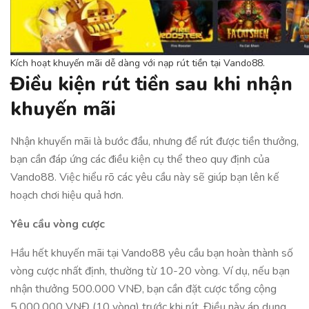
Kích hoạt khuyến mãi dễ dàng với nạp rút tiền tại Vando88.
Điều kiện rút tiền sau khi nhận
khuyến mãi
Nhận khuyến mãi là bước đầu, nhưng để rút được tiền thưởng,
bạn cần đáp ứng các điều kiện cụ thể theo quy định của
Vando88. Việc hiểu rõ các yêu cầu này sẽ giúp bạn lên kế
hoạch chơi hiệu quả hơn.
Yêu cầu vòng cược
Hầu hết khuyến mãi tại Vando88 yêu cầu bạn hoàn thành số
vòng cược nhất định, thường từ 10-20 vòng. Ví dụ, nếu bạn
nhận thưởng 500.000 VNĐ, bạn cần đặt cược tổng cộng
5.000.000 VNĐ (10 vòng) trước khi rút. Điều này áp dụng