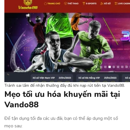
Tránh sai lầm để nhận thưởng đầy đủ khi nạp rút tiền tại Vando88.
Mẹo tối ưu hóa khuyến mãi tại
Vando88
Để tận dụng tối đa các ưu đãi, bạn có thể áp dụng một số
mẹo sau: