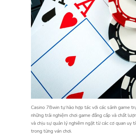
Casino 78win tự hào hợp tác với các sảnh game tr
những trải nghiệm chơi game đẳng cấp và chất lượ
và chịu sự quản lý nghiêm ngặt từ các cơ quan uy t
trong từng ván chơi.