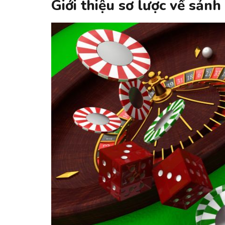
Giới thiệu sơ lược về sản