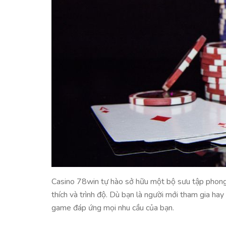
Casino 78win tự hào sở hữu một bộ sưu tập phong 
thích và trình độ. Dù bạn là người mới tham gia hay
game đáp ứng mọi nhu cầu của bạn.