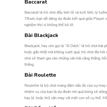
Baccarat
Baccarat là trò chơi đầy tinh tế và kịch tính, lý tưở
78win, bạn dễ dàng dự đoán kết quả giữa Player và
nghiệm thú vị không thể bỏ lỡ.
Bài Blackjack
Blackjack, hay còn gọi là “Xì Dách,” là trò chơi bài
hoặc gần nhất mà không vượt quá, trò chơi đòi hỏi s
chơi sẽ tham gia vào những ván bài căng thẳng, hồi
thắng.
Bài Roulette
Roulette là trò chơi mang đậm dấu ấn của sự may 
nhiệm vụ của bạn là dự đoán nơi quả bóng sẽ dừng
hay lẻ, hoặc thử vận may với một con số cụ thể. Mỗ