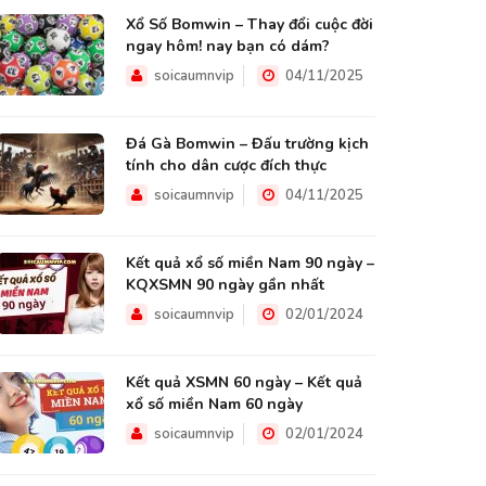
Xổ Số Bomwin – Thay đổi cuộc đời
ngay hôm! nay bạn có dám?
soicaumnvip
04/11/2025
Đá Gà Bomwin – Đấu trường kịch
tính cho dân cược đích thực
soicaumnvip
04/11/2025
Kết quả xổ số miền Nam 90 ngày –
KQXSMN 90 ngày gần nhất
soicaumnvip
02/01/2024
Kết quả XSMN 60 ngày – Kết quả
xổ số miền Nam 60 ngày
soicaumnvip
02/01/2024