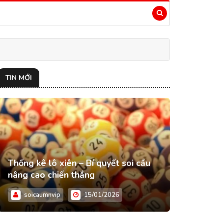
TIN MỚI
Thống kê lô xiên – Bí quyết soi cầu
nâng cao chiến thắng
soicaumnvip
15/01/2026