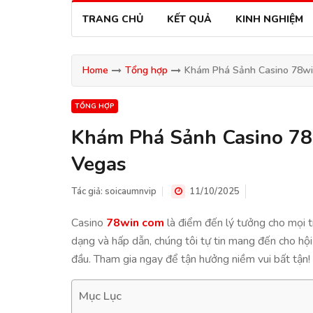
TRANG CHỦ
KẾT QUẢ
KINH NGHIỆM
Home
Tổng hợp
Khám Phá Sảnh Casino 78wi
TỔNG HỢP
Khám Phá Sảnh Casino 78
Vegas
Tác giả:
soicaumnvip
11/10/2025
Casino
78win com
là điểm đến lý tưởng cho mọi tí
dạng và hấp dẫn, chúng tôi tự tin mang đến cho hộ
đầu. Tham gia ngay để tận hưởng niềm vui bất tận!
Mục Lục