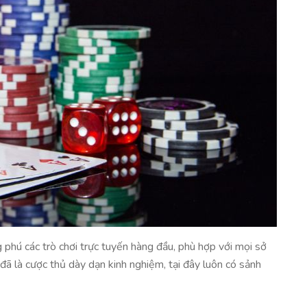
phú các trò chơi trực tuyến hàng đầu, phù hợp với mọi sở
 đã là cược thủ dày dạn kinh nghiệm, tại đây luôn có sảnh