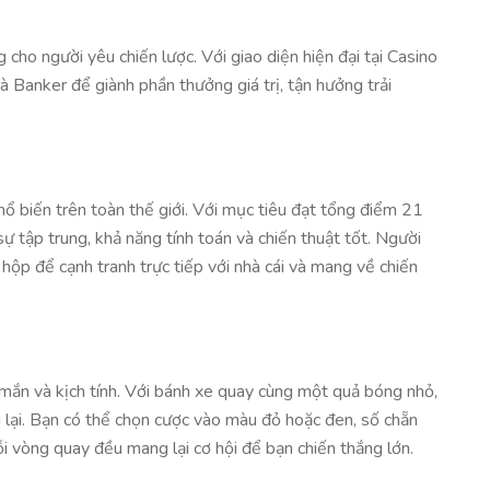
ng cho người yêu chiến lược. Với giao diện hiện đại tại Casino
 Banker để giành phần thưởng giá trị, tận hưởng trải
 phổ biến trên toàn thế giới. Với mục tiêu đạt tổng điểm 21
ự tập trung, khả năng tính toán và chiến thuật tốt. Người
 hộp để cạnh tranh trực tiếp với nhà cái và mang về chiến
mắn và kịch tính. Với bánh xe quay cùng một quả bóng nhỏ,
 lại. Bạn có thể chọn cược vào màu đỏ hoặc đen, số chẵn
i vòng quay đều mang lại cơ hội để bạn chiến thắng lớn.