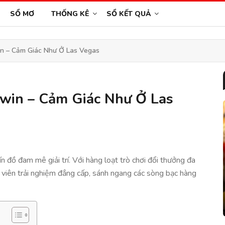
SỔ MƠ
THỐNG KÊ
SỔ KẾT QUẢ
n – Cảm Giác Như Ở Las Vegas
win – Cảm Giác Như Ở Las
n đồ đam mê giải trí. Với hàng loạt trò chơi đổi thưởng đa
i viên trải nghiệm đẳng cấp, sánh ngang các sòng bạc hàng