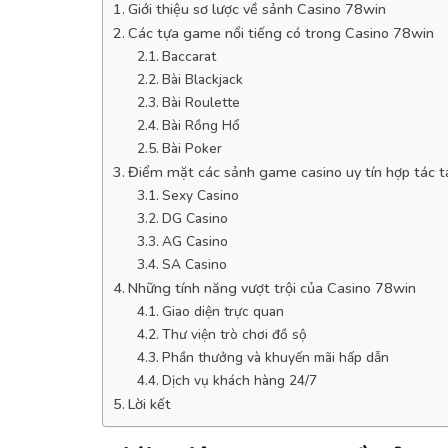
Giới thiệu sơ lược về sảnh Casino 78win
Các tựa game nổi tiếng có trong Casino 78win
Baccarat
Bài Blackjack
Bài Roulette
Bài Rồng Hổ
Bài Poker
Điểm mặt các sảnh game casino uy tín hợp tác t
Sexy Casino
DG Casino
AG Casino
SA Casino
Những tính năng vượt trội của Casino 78win
Giao diện trực quan
Thư viện trò chơi đồ sộ
Phần thưởng và khuyến mãi hấp dẫn
Dịch vụ khách hàng 24/7
Lời kết