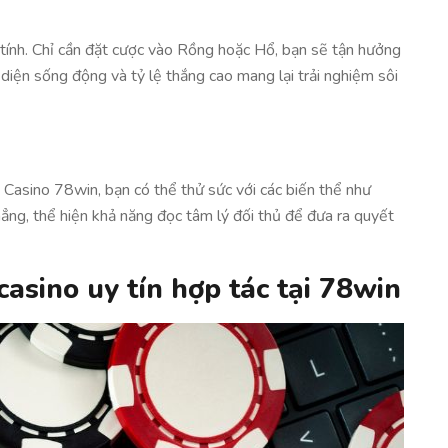
 tính. Chỉ cần đặt cược vào Rồng hoặc Hổ, bạn sẽ tận hưởng
 diện sống động và tỷ lệ thắng cao mang lại trải nghiệm sôi
i Casino 78win, bạn có thể thử sức với các biến thể như
ng, thể hiện khả năng đọc tâm lý đối thủ để đưa ra quyết
sino uy tín hợp tác tại 78win