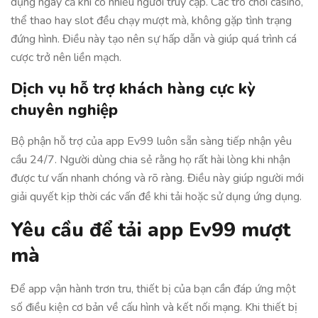
dụng ngay cả khi có nhiều người truy cập. Các trò chơi casino,
thể thao hay slot đều chạy mượt mà, không gặp tình trạng
đứng hình. Điều này tạo nên sự hấp dẫn và giúp quá trình cá
cược trở nên liền mạch.
Dịch vụ hỗ trợ khách hàng cực kỳ
chuyên nghiệp
Bộ phận hỗ trợ của app Ev99 luôn sẵn sàng tiếp nhận yêu
cầu 24/7. Người dùng chia sẻ rằng họ rất hài lòng khi nhận
được tư vấn nhanh chóng và rõ ràng. Điều này giúp người mới
giải quyết kịp thời các vấn đề khi tải hoặc sử dụng ứng dụng.
Yêu cầu để tải app Ev99 mượt
mà
Để app vận hành trơn tru, thiết bị của bạn cần đáp ứng một
số điều kiện cơ bản về cấu hình và kết nối mạng. Khi thiết bị