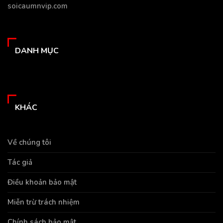
soicaumnvip.com
DANH MỤC
KHÁC
Về chúng tôi
Tác giả
Điều khoản bảo mật
Miễn trừ trách nhiệm
Chính sách bảo mật