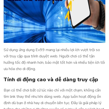
Sử dụng ứng dụng Ev99 mang lại nhiều lợi ích vượt trội so
với truy cập qua trình duyệt web. Người chơi có thể tận
hưởng tốc độ nhanh hơn, bảo mật tốt hơn và nhiều tiện ích tối
ưu hóa cho di động.
Tính di động cao và dễ dàng truy cập
Bạn có thể chơi bất cứ lúc nào chỉ với một chạm, không cần
tìm link thay thế như khi dùng web. App luôn hoạt động ổn
định dù bạn ở nhà hay di chuyển liên tục. Đây là giải pháp lý