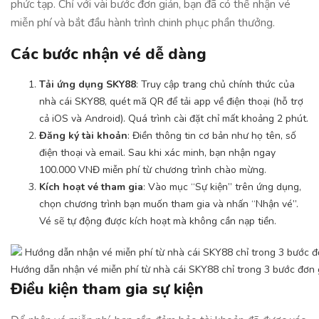
phức tạp. Chỉ với vài bước đơn giản, bạn đã có thể nhận vé
miễn phí và bắt đầu hành trình chinh phục phần thưởng.
Các bước nhận vé dễ dàng
Tải ứng dụng SKY88
: Truy cập trang chủ chính thức của
nhà cái SKY88, quét mã QR để tải app về điện thoại (hỗ trợ
cả iOS và Android). Quá trình cài đặt chỉ mất khoảng 2 phút.
Đăng ký tài khoản
: Điền thông tin cơ bản như họ tên, số
điện thoại và email. Sau khi xác minh, bạn nhận ngay
100.000 VNĐ miễn phí từ chương trình chào mừng.
Kích hoạt vé tham gia
: Vào mục “Sự kiện” trên ứng dụng,
chọn chương trình bạn muốn tham gia và nhấn “Nhận vé”.
Vé sẽ tự động được kích hoạt mà không cần nạp tiền.
Hướng dẫn nhận vé miễn phí từ nhà cái SKY88 chỉ trong 3 bước đơn 
Điều kiện tham gia sự kiện