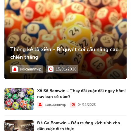
Thống kê lô xiên – Bí quyết soi cầu nâng cao
chiến thắng
soicaumnvip
15/01/2026
Xổ Số Bomwin – Thay đổi cuộc đời ngay hôm!
nay bạn có dám?
soicaumnvip
04/11/2025
Đá Gà Bomwin – Đấu trường kịch tính cho
dân cược đích thực