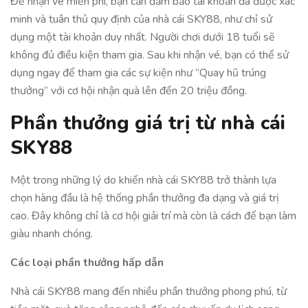
Để nhận vé miễn phí, bạn cần đảm bảo tài khoản đã được xác
minh và tuân thủ quy định của nhà cái SKY88, như chỉ sử
dụng một tài khoản duy nhất. Người chơi dưới 18 tuổi sẽ
không đủ điều kiện tham gia. Sau khi nhận vé, bạn có thể sử
dụng ngay để tham gia các sự kiện như “Quay hũ trúng
thưởng” với cơ hội nhận quà lên đến 20 triệu đồng.
Phần thưởng giá trị từ nhà cái
SKY88
Một trong những lý do khiến nhà cái SKY88 trở thành lựa
chọn hàng đầu là hệ thống phần thưởng đa dạng và giá trị
cao. Đây không chỉ là cơ hội giải trí mà còn là cách để bạn làm
giàu nhanh chóng.
Các loại phần thưởng hấp dẫn
Nhà cái SKY88 mang đến nhiều phần thưởng phong phú, từ