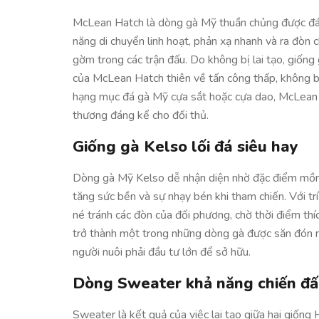
McLean Hatch là dòng gà Mỹ thuần chủng được đánh
năng di chuyển linh hoạt, phản xạ nhanh và ra đòn
gờm trong các trận đấu. Do không bị lai tạo, giốn
của McLean Hatch thiên về tấn công thấp, không ba
hạng mục đá gà Mỹ cựa sắt hoặc cựa dao, McLean 
thương đáng kể cho đối thủ.
Giống gà Kelso lối đá siêu hay
Dòng gà Mỹ Kelso dễ nhận diện nhờ đặc điểm mồng 
tăng sức bền và sự nhạy bén khi tham chiến. Với t
né tránh các đòn của đối phương, chờ thời điểm th
trở thành một trong những dòng gà được săn đón nh
người nuôi phải đầu tư lớn để sở hữu.
Dòng Sweater khả năng chiến đấu
Sweater là kết quả của việc lai tạo giữa hai giống