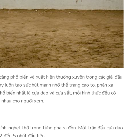
càng phổ biến và xuất hiện thường xuyên trong các giải đấu
ày luôn tạo sức hút mạnh nhờ thể trạng cao to, phản xạ
phổ biến nhất là cựa dao và cựa sắt, mỗi hình thức đều có
c nhau cho người xem.
tính, nghẹt thở trong từng pha ra đòn. Một trận đấu cựa dao
 2 đến 5 phút đầu tiên.