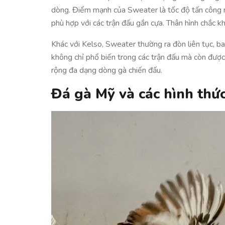
dòng. Điểm mạnh của Sweater là tốc độ tấn công nha
phù hợp với các trận đấu gắn cựa. Thân hình chắc k
Khác với Kelso, Sweater thường ra đòn liên tục, b
không chỉ phổ biến trong các trận đấu mà còn được 
rộng đa dạng dòng gà chiến đấu.
Đá gà Mỹ và các hình thức