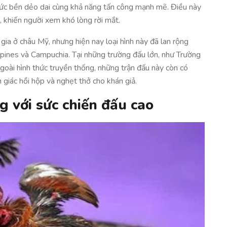
 sức bền dẻo dai cùng khả năng tấn công mạnh mẽ. Điều này
, khiến người xem khó lòng rời mắt.
gia ở châu Mỹ, nhưng hiện nay loại hình này đã lan rộng
ines và Campuchia. Tại những trường đấu lớn, như Trường
goài hình thức truyền thống, những trận đấu này còn có
 giác hồi hộp và nghẹt thở cho khán giả.
g với sức chiến đấu cao