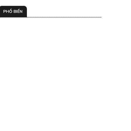
PHỔ BIẾN