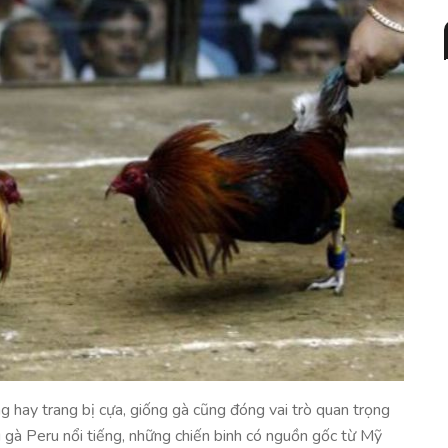
g hay trang bị cựa, giống gà cũng đóng vai trò quan trọng
g gà Peru nổi tiếng, những chiến binh có nguồn gốc từ Mỹ