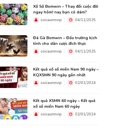
Xổ Số Bomwin – Thay đổi cuộc đời
ngay hôm! nay bạn có dám?
soicaumnvip
04/11/2025
Đá Gà Bomwin – Đấu trường kịch
tính cho dân cược đích thực
soicaumnvip
04/11/2025
Kết quả xổ số miền Nam 90 ngày –
KQXSMN 90 ngày gần nhất
soicaumnvip
02/01/2024
Kết quả XSMN 60 ngày – Kết quả
xổ số miền Nam 60 ngày
soicaumnvip
02/01/2024