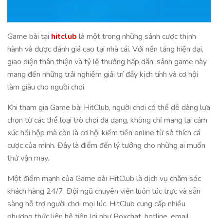
Game bài tại
hitclub
là một trong những sảnh cược thịnh
hành và được đánh giá cao tại nhà cái. Với nền tảng hiện đại,
giao diện thân thiện và tỷ lệ thưởng hấp dẫn, sảnh game này
mang đến những trải nghiệm giải trí đầy kịch tính và cơ hội
làm giàu cho người chơi.
Khi tham gia Game bài HitClub, người chơi có thể dễ dàng lựa
chọn từ các thể loại trò chơi đa dạng, không chỉ mang lại cảm
xúc hồi hộp mà còn là cơ hội kiếm tiền online từ sở thích cá
cược của mình. Đây là điểm đến lý tưởng cho những ai muốn
thử vận may.
Một điểm mạnh của Game bài HitClub là dịch vụ chăm sóc
khách hàng 24/7. Đội ngũ chuyên viên luôn túc trực và sẵn
sàng hỗ trợ người chơi mọi lúc. HitClub cung cấp nhiều
phương thức liên hệ tiện lợi như Boxchat, hotline, email,