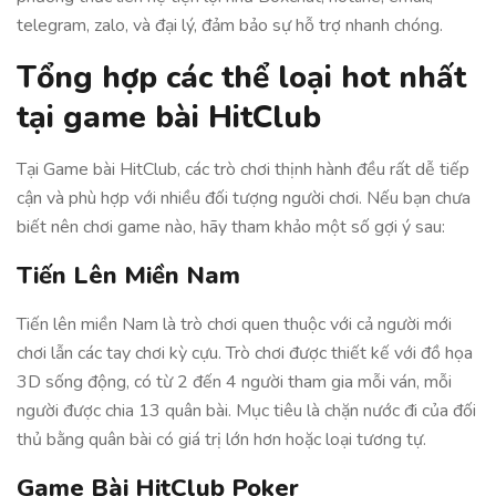
telegram, zalo, và đại lý, đảm bảo sự hỗ trợ nhanh chóng.
Tổng hợp các thể loại hot nhất
tại game bài HitClub
Tại Game bài HitClub, các trò chơi thịnh hành đều rất dễ tiếp
cận và phù hợp với nhiều đối tượng người chơi. Nếu bạn chưa
biết nên chơi game nào, hãy tham khảo một số gợi ý sau:
Tiến Lên Miền Nam
Tiến lên miền Nam là trò chơi quen thuộc với cả người mới
chơi lẫn các tay chơi kỳ cựu. Trò chơi được thiết kế với đồ họa
3D sống động, có từ 2 đến 4 người tham gia mỗi ván, mỗi
người được chia 13 quân bài. Mục tiêu là chặn nước đi của đối
thủ bằng quân bài có giá trị lớn hơn hoặc loại tương tự.
Game Bài HitClub Poker