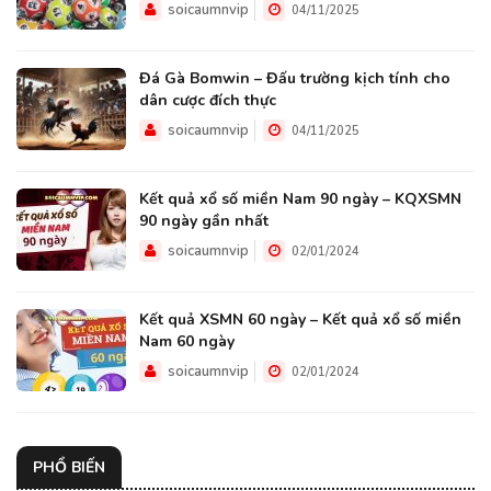
soicaumnvip
04/11/2025
Đá Gà Bomwin – Đấu trường kịch tính cho
dân cược đích thực
soicaumnvip
04/11/2025
Kết quả xổ số miền Nam 90 ngày – KQXSMN
90 ngày gần nhất
soicaumnvip
02/01/2024
Kết quả XSMN 60 ngày – Kết quả xổ số miền
Nam 60 ngày
soicaumnvip
02/01/2024
PHỔ BIẾN