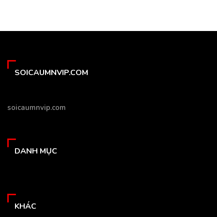
SOICAUMNVIP.COM
soicaumnvip.com
DANH MỤC
KHÁC