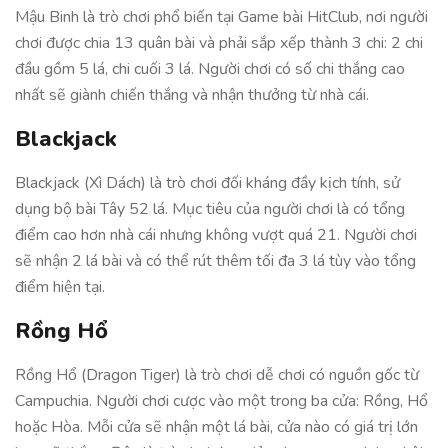
Mậu Binh là trò chơi phổ biến tại Game bài HitClub, nơi người
chơi được chia 13 quân bài và phải sắp xếp thành 3 chi: 2 chi
đầu gồm 5 lá, chi cuối 3 lá. Người chơi có số chi thắng cao
nhất sẽ giành chiến thắng và nhận thưởng từ nhà cái.
Blackjack
Blackjack (Xì Dách) là trò chơi đối kháng đầy kịch tính, sử
dụng bộ bài Tây 52 lá. Mục tiêu của người chơi là có tổng
điểm cao hơn nhà cái nhưng không vượt quá 21. Người chơi
sẽ nhận 2 lá bài và có thể rút thêm tối đa 3 lá tùy vào tổng
điểm hiện tại.
Rồng Hổ
Rồng Hổ (Dragon Tiger) là trò chơi dễ chơi có nguồn gốc từ
Campuchia. Người chơi cược vào một trong ba cửa: Rồng, Hổ
hoặc Hòa. Mỗi cửa sẽ nhận một lá bài, cửa nào có giá trị lớn