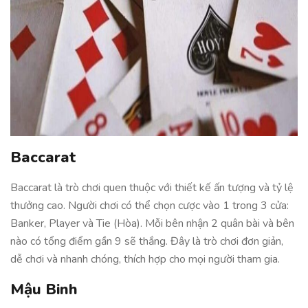
Baccarat
Baccarat là trò chơi quen thuộc với thiết kế ấn tượng và tỷ lệ
thưởng cao. Người chơi có thể chọn cược vào 1 trong 3 cửa:
Banker, Player và Tie (Hòa). Mỗi bên nhận 2 quân bài và bên
nào có tổng điểm gần 9 sẽ thắng. Đây là trò chơi đơn giản,
dễ chơi và nhanh chóng, thích hợp cho mọi người tham gia.
Mậu Binh