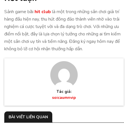
Sảnh game bà̀i
hit club
là một trong những sân chơi giải trí
hàng đầu hiện nay, thu hút đông đảo thành viên nhờ vào trải
nghiệm cá cược tuyệt vời và đa dạng trò chơi. Với những ưu
điểm nổi bật, đây là lựa chọn lý tưởng cho những ai tìm kiếm
một sân chơi uy tín và tiềm năng. Đăng ký ngay hôm nay để
không bỏ lỡ cơ hội nhận thưởng hấp dẫn.
Tác giả:
soicaumnvip
BÀI VIẾT LIÊN QUAN