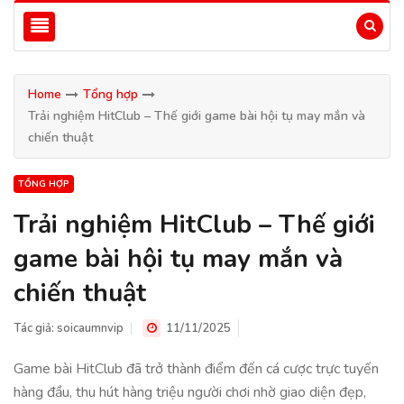
Home
Tổng hợp
Trải nghiệm HitClub – Thế giới game bài hội tụ may mắn và
chiến thuật
TỔNG HỢP
Trải nghiệm HitClub – Thế giới
game bài hội tụ may mắn và
chiến thuật
Tác giả:
soicaumnvip
11/11/2025
Game bài HitClub đã trở thành điểm đến cá cược trực tuyến
hàng đầu, thu hút hàng triệu người chơi nhờ giao diện đẹp,